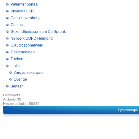
Patiëntenportaal
Privacy / CKR
Carlo Hazenberg
Contact
Gezondheidscentrum De Sprank
Netwerk COPD Helmond
Claudicationetwerk
Ziektebeelden
Zoeken
Links
Zorgverzekeraars
Overige
Beheer
Gebruikers
1
Artikelen
30
Hits op artikelen
280369
Fysiotherapie