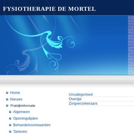
FYSIOTHERAPIE DE MORTEL
Home
Uncategorised
Overige
Nieuws
Zorgverzekeraars
Praktijkinformatie
Algemeen
Openingstijden
Behandelvoorwaarden
Tarieven