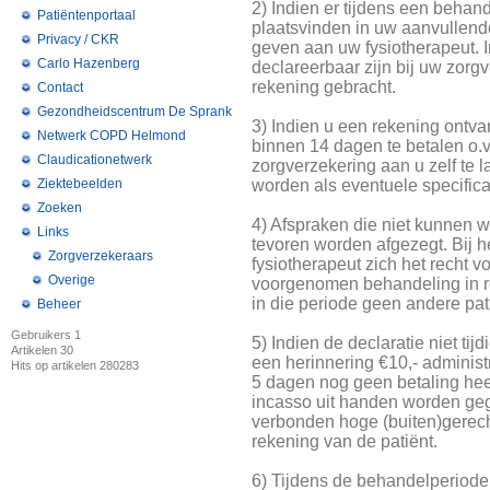
2) Indien er tijdens een beha
Patiëntenportaal
plaatsvinden in uw aanvullende
Privacy / CKR
geven aan uw fysiotherapeut. 
Carlo Hazenberg
declareerbaar zijn bij uw zorg
rekening gebracht.
Contact
Gezondheidscentrum De Sprank
3) Indien u een rekening ontv
Netwerk COPD Helmond
binnen 14 dagen te betalen o.
Claudicationetwerk
zorgverzekering aan u zelf te l
Ziektebeelden
worden als eventuele specifica
Zoeken
4) Afspraken die niet kunnen
Links
tevoren worden afgezegt. Bij he
Zorgverzekeraars
fysiotherapeut zich het recht v
Overige
voorgenomen behandeling in rek
in die periode geen andere pat
Beheer
Gebruikers
1
5) Indien de declaratie niet tij
Artikelen
30
een herinnering €10,- administ
Hits op artikelen
280283
5 dagen nog geen betaling heef
incasso uit handen worden ge
verbonden hoge (buiten)gerech
rekening van de patiënt.
6) Tijdens de behandelperiode