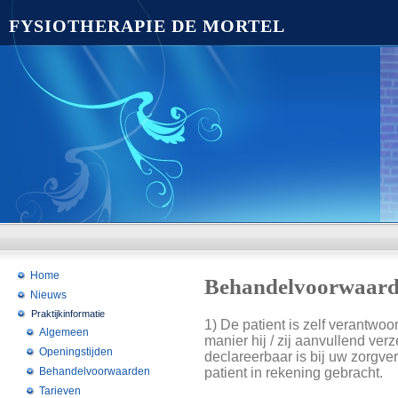
FYSIOTHERAPIE DE MORTEL
Home
Behandelvoorwaar
Nieuws
Praktijkinformatie
1) De patient is zelf verantwoo
Algemeen
manier hij / zij aanvullend ver
Openingstijden
declareerbaar is bij uw zorgve
Behandelvoorwaarden
patient in rekening gebracht.
Tarieven